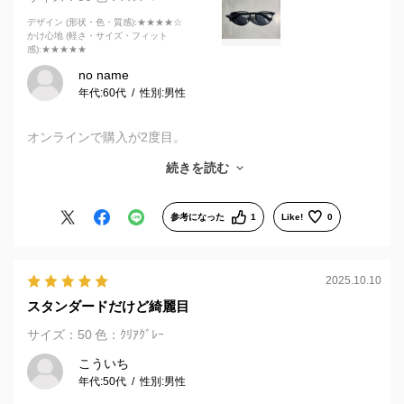
デザイン (形状・色・質感)
:★★★★☆
かけ心地 (軽さ・サイズ・フィット
感)
:★★★★★
no name
年代:
60代
性別:
男性
オンラインで購入が2度目。
自宅でフレームとレンズを選択できるので
続きを読む
とても便利。
強度近視なので 最初レンズの選択に不安があったが 店舗で計
測したものが反映されているので 問題なかった。
参考になった
1
Like!
0
引き取りを店舗にしたので 掛け心地の調整がしてもらえるの
で 快適。
2025.10.10
困るのは 自宅で 簡単に選べるので
スタンダードだけど綺麗目
つい衝動買いをしてしまうことか
サイズ：50
色：ｸﾘｱｸﾞﾚｰ
こういち
年代:
50代
性別:
男性