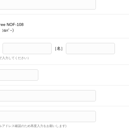
free NOF-108
 ｼﾙﾊﾞｰ）
］
［名］
で入力してください）
ルアドレス確認のため再度入力をお願いします)