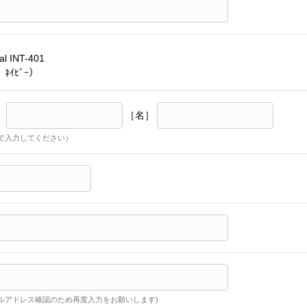
ral INT-401
 ﾈｲﾋﾞｰ）
］
［名］
で入力してください）
ルアドレス確認のため再度入力をお願いします)