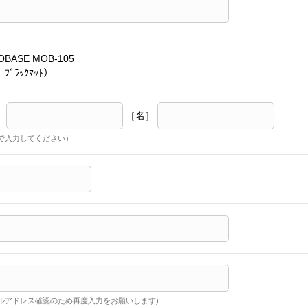
BASE MOB-105
ﾌﾞﾗｯｸﾏｯﾄ）
］
［名］
で入力してください）
ルアドレス確認のため再度入力をお願いします)