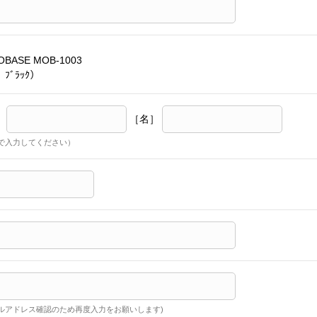
BASE MOB-1003
 ﾌﾞﾗｯｸ）
］
［名］
で入力してください）
ルアドレス確認のため再度入力をお願いします)