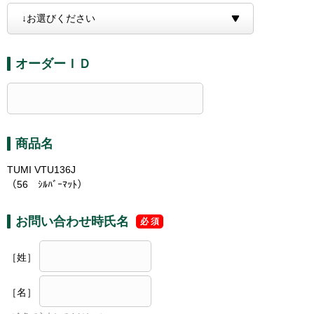
オーダーＩＤ
商品名
TUMI VTU136J
（56 ｼﾙﾊﾞｰﾏｯﾄ）
お問い合わせ時氏名
［姓］
［名］