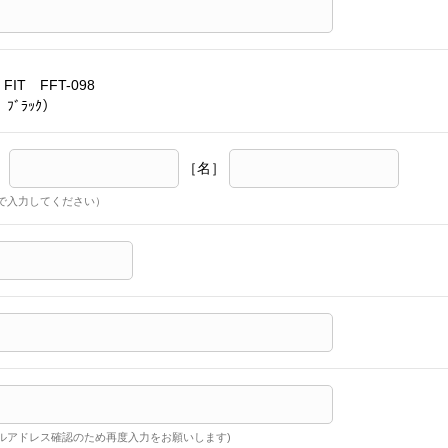
 FIT FFT-098
 ﾌﾞﾗｯｸ）
］
［名］
で入力してください）
ルアドレス確認のため再度入力をお願いします)