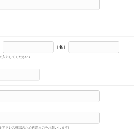
］
［名］
で入力してください）
ルアドレス確認のため再度入力をお願いします)