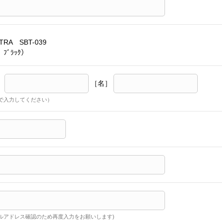
TRA SBT-039
 ﾌﾞﾗｯｸ）
］
［名］
で入力してください）
ルアドレス確認のため再度入力をお願いします)