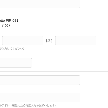
ette PIR-031
 ﾋﾟﾝｸ）
］
［名］
で入力してください）
ルアドレス確認のため再度入力をお願いします)