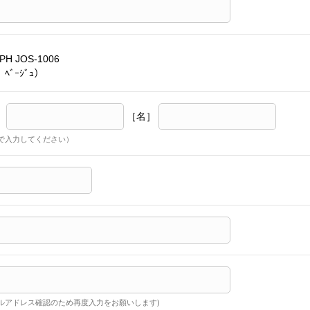
PH JOS-1006
ﾍﾞｰｼﾞｭ）
］
［名］
で入力してください）
ルアドレス確認のため再度入力をお願いします)