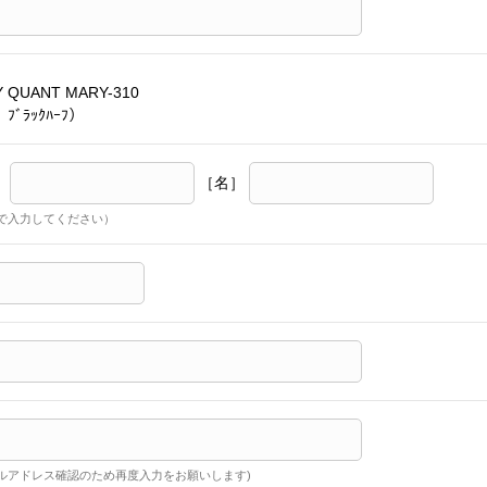
 QUANT MARY-310
ﾌﾞﾗｯｸﾊｰﾌ）
］
［名］
で入力してください）
ルアドレス確認のため再度入力をお願いします)