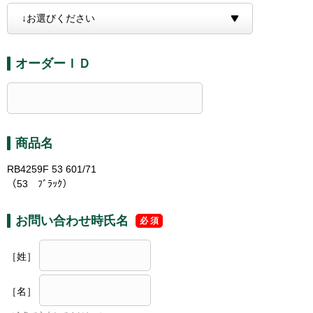
オーダーＩＤ
商品名
RB4259F 53 601/71
（53 ﾌﾞﾗｯｸ）
お問い合わせ時氏名
［姓］
［名］