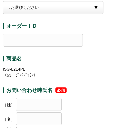
オーダーＩＤ
商品名
ISG-L214PL
（53 ﾋﾟﾝｸﾌﾞﾗｳﾝ）
お問い合わせ時氏名
［姓］
［名］