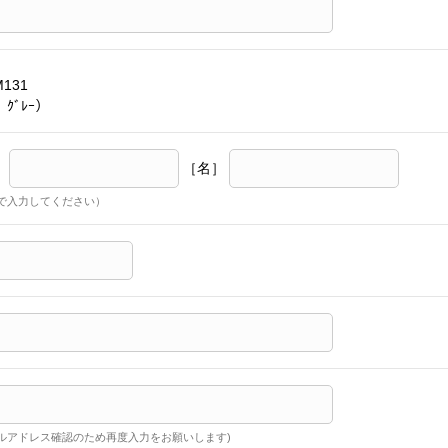
M131
 ｸﾞﾚｰ）
］
［名］
で入力してください）
ルアドレス確認のため再度入力をお願いします)