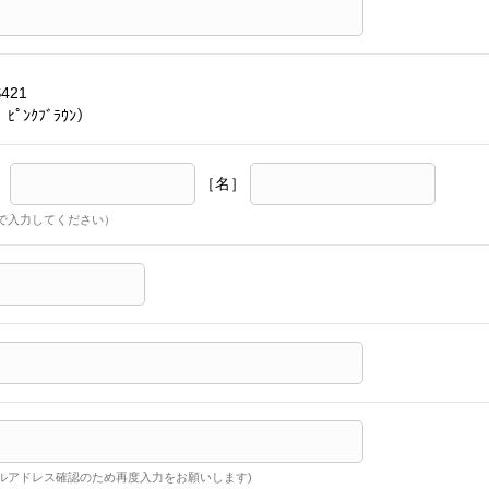
S421
ﾋﾟﾝｸﾌﾞﾗｳﾝ）
］
［名］
で入力してください）
ルアドレス確認のため再度入力をお願いします)