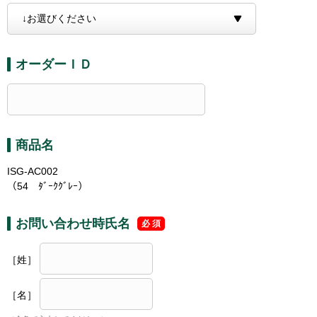
オーダーＩＤ
商品名
ISG-AC002
（54 ﾀﾞｰｸｸﾞﾚｰ）
お問い合わせ時氏名
［姓］
［名］