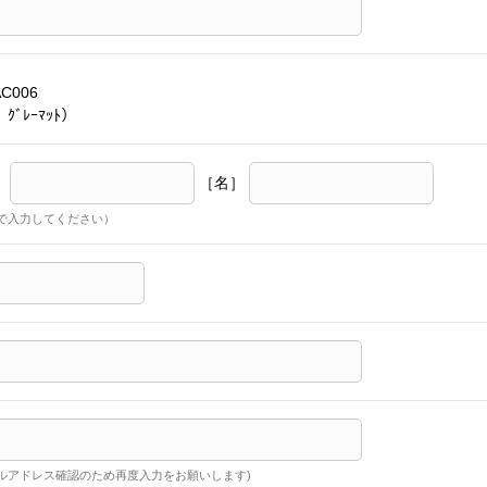
AC006
ｸﾞﾚｰﾏｯﾄ）
］
［名］
で入力してください）
ルアドレス確認のため再度入力をお願いします)