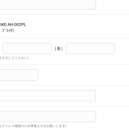
HIKE AH-002PL
 ﾌﾞﾗｯｸ）
］
［名］
で入力してください）
ルアドレス確認のため再度入力をお願いします)