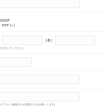
1011P
ｸﾘｱｸﾞﾚｰ）
］
［名］
で入力してください）
ルアドレス確認のため再度入力をお願いします)