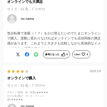
オンラインでも大満足
サイズ：51
色：ﾌﾞﾗｯｸﾏｯﾄ
no name
気分転換で老眼（！？）をかけ替えたいのでたまにオンライン
で購入。度数に変わりなければオンラインでも店頭同様の満足
感があります。これまでと大きさも比較しながら具体的なイメ
ージをもって購入できました。
参考になった
0
Like!
0
2026.3.8
オンラインで購入
サイズ：51
色：ﾌﾞﾗｳﾝﾏｯﾄ
デザイン (形状・色・質感)
:★★★★★
かけ心地 (軽さ・サイズ・フィット
感)
:★★★★★
no name