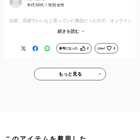
年代:
50代
性別:
女性
以前、店頭でいいなと思っていた商品だったので、オンライン
ショップで購入できて良かったです。カラーはブラウンマット
続きを読む
で、落ち着いた感じでいいです。自宅に配送してもらいました
が、補正もなしで使用出来ています。が、店頭で受取にすれば
送料がかからないとあとから気付いたので、次回は店頭受取に
参考になった
2
Like!
3
しようと思います。
もっと見る
このアイテムを着用した