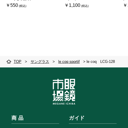
￥550
￥1,100
￥
TOP
>
サングラス
>
le coq sportif
>
le coq LCG-128
商 品
ガイド