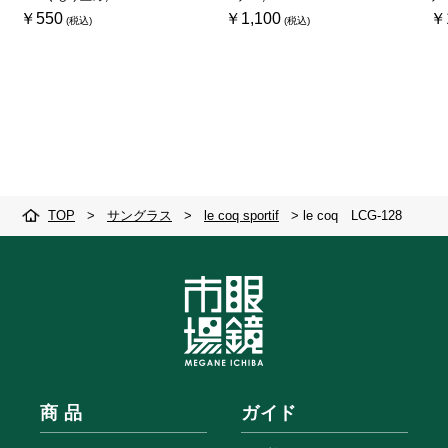
￥550
￥1,100
￥
TOP
>
サングラス
>
le coq sportif
>
le coq LCG-128
商 品
ガイド