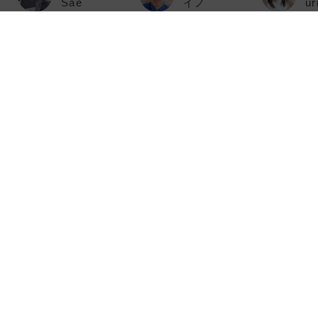
Sae
イノ
ur
東海
東海
本
ひなみ
みやっち
S