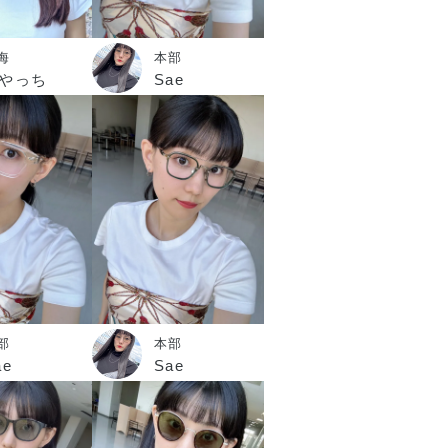
海
本部
やっち
Sae
部
本部
ae
Sae