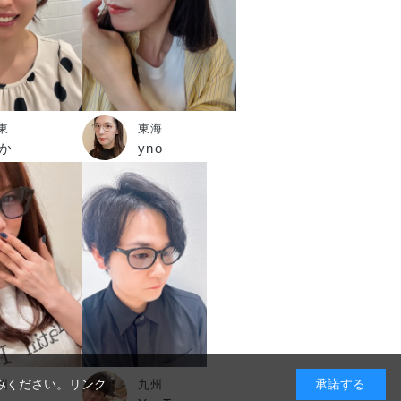
東
東海
か
yno
みください。
リンク
承諾する
州
九州