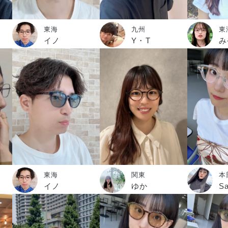
東海
九州
東
イノ
Y・T
み
東海
関東
本
イノ
ゆか
S