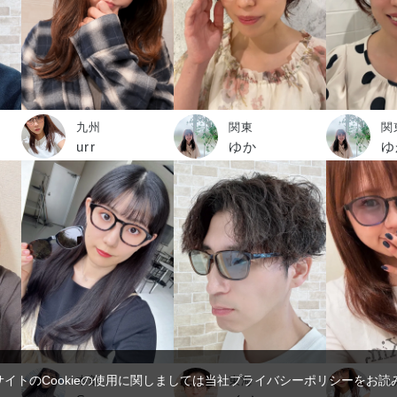
九州
関東
関
urr
ゆか
ゆ
サイトのCookieの使用に関しましては当社プライバシーポリシーをお読
本部
東海
九