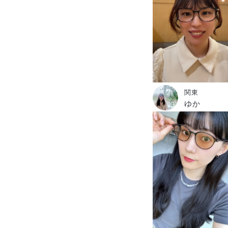
関東
ゆか