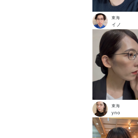
東海
イノ
東海
yno