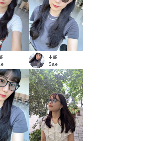
部
本部
ae
Sae