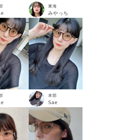
部
東海
ae
みやっち
部
本部
ae
Sae