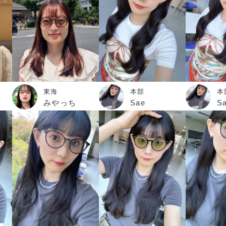
東海
本部
本
みやっち
Sae
S