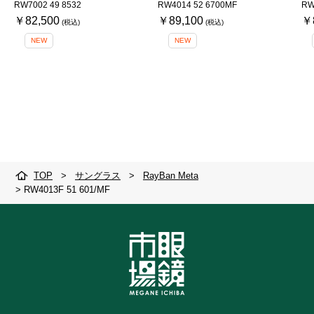
RW7002 49 8532
RW4014 52 6700MF
RW
￥82,500
￥89,100
￥
NEW
NEW
TOP
>
サングラス
>
RayBan Meta
>
RW4013F 51 601/MF