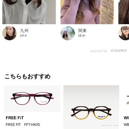
九州
関東
yno
ゆか
powered by
こちらもおすすめ
FREE FiT
WI
FREE FIT FFT-HK05
WB