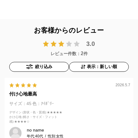
お客様からのレビュー
3.0
2
レビュー件数：
件
絞り込み
表示：新しい順
2026.5.7
付け心地最高
サイズ：45
色：ｱｲﾎﾞﾘｰ
デザイン (形状・色・質感)
:★★★★★
かけ心地 (軽さ・サイズ・フィット
感)
:★★★★☆
no name
年代:
40代
性別:
女性