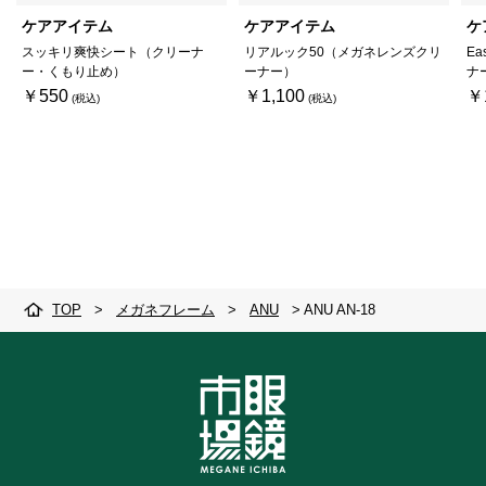
ケアアイテム
ケアアイテム
ケ
スッキリ爽快シート（クリーナ
リアルック50（メガネレンズクリ
Ea
ー・くもり止め）
ーナー）
ナ
￥550
￥1,100
￥
TOP
>
メガネフレーム
>
ANU
>
ANU AN-18