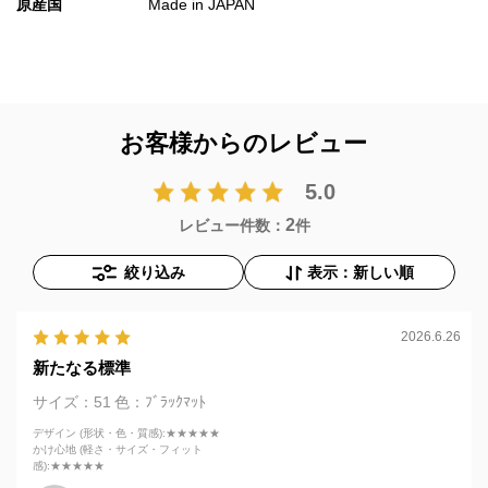
原産国
Made in JAPAN
お客様からのレビュー
5.0
2
レビュー件数：
件
絞り込み
表示：新しい順
2026.6.26
新たなる標準
サイズ：51
色：ﾌﾞﾗｯｸﾏｯﾄ
デザイン (形状・色・質感)
:★★★★★
かけ心地 (軽さ・サイズ・フィット
感)
:★★★★★