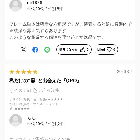
nir1976
年代:
50代
性別:
男性
フレーム単体は斬新な六角形ですが、装着すると逆に普遍的で
正統派な雰囲気すらあります。
このような相反する感性を呼び起こす逸品です。
参考になった
0
Like!
0
2026.3.7
私だけの“黒”と出会えた『QRO』
サイズ：51
色：ﾌﾞﾗｯｸﾏｯﾄ
デザイン (形状・色・質感)
:★★★★★
かけ心地 (軽さ・サイズ・フィット
感)
:★★★★★
もち
年代:
50代
性別:
女性
オンラインで眼鏡をつくるのも