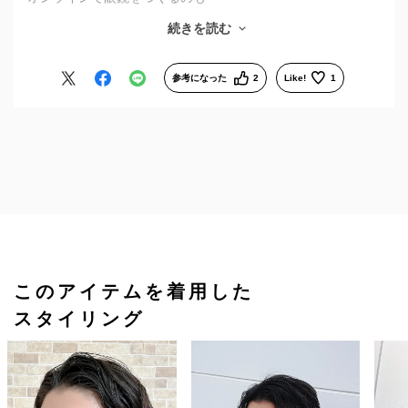
黒縁メガネ・個性的な形のフレームも
続きを読む
初めて
届いた眼鏡をかけてみたら
参考になった
2
Like!
1
とてもよきでした
私だけの“黒”と出会えました
『QRO』
もう1本欲しくなっちゃったな。
このアイテムを着用した
スタイリング