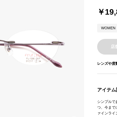
￥19,
WOMEN
店
レンズや度
アイテム
シンプルで
つ、今まで
ァインライ