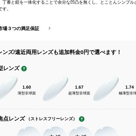
、丁番と鎧を一体化することで余分な凹凸を無くし、とことんシンプル
です。
市場３つの満足保証
レンズ/遠近両用レンズも追加料金0円で選べます！
型レンズ
1.60
1.67
1.74
薄型非球面
超薄型非球面
極薄型非
焦点レンズ
（ストレスフリーレンズ）