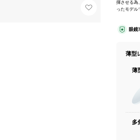
揮させる為
ったモデル
眼鏡
薄型
薄
多