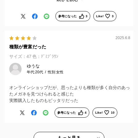
してみた。
時間もかからず、スムーズに購入できた。
万が一何かあれば、近くの店舗に聞きに行けばいいと思うと、
参考になった
3
Like!
3
オンラインで買うのは、待たされることはないから小さい子供
がいる人とかもアリだと思う。
2025.6.8
種類が豊富だった
サイズ：47
色：ﾃﾞﾐﾌﾞﾗｳﾝ
ゆうな
年代:
20代
性別:
女性
オンラインショップだが、思ったよりも種類が多く自分のあっ
たメガネを見つけられると感じた
実際購入したものもピッタリだった
参考になった
4
Like!
10
もっと見る