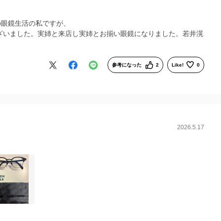
の眼鏡生活の私ですが、
ざいました。実姉と来店し実姉とお揃い眼鏡になりました。若井滉
参考になった
2
Like!
0
2026.5.17