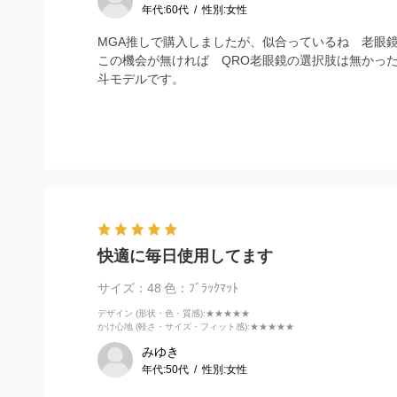
年代:
60代
性別:
女性
MGA推しで購入しましたが、似合っているね 老眼
この機会が無ければ QRO老眼鏡の選択肢は無かっ
斗モデルです。
快適に毎日使用してます
サイズ：48
色：ﾌﾞﾗｯｸﾏｯﾄ
デザイン (形状・色・質感)
:★★★★★
かけ心地 (軽さ・サイズ・フィット感)
:★★★★★
みゆき
年代:
50代
性別:
女性