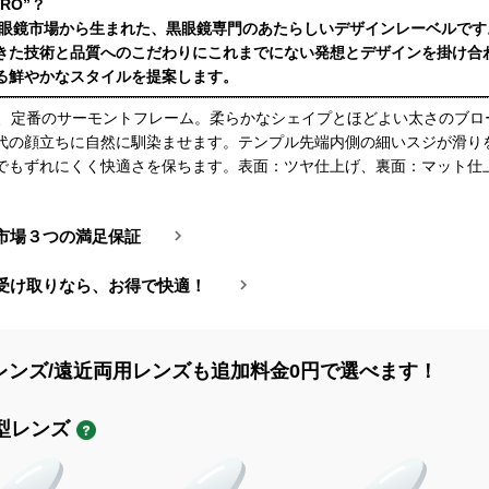
QRO”？
は眼鏡市場から生まれた、黒眼鏡専門のあたらしいデザインレーベルです
きた技術と品質へのこだわりにこれまでにない発想とデザインを掛け合
る鮮やかなスタイルを提案します。
4Bは、定番のサーモントフレーム。柔らかなシェイプとほどよい太さのブ
代の顔立ちに自然に馴染ませます。テンプル先端内側の細いスジが滑り
でもずれにくく快適さを保ちます。表面：ツヤ仕上げ、裏面：マット仕
市場３つの満足保証
受け取りなら、お得で快適！
レンズ/遠近両用レンズも追加料金0円で選べます！
型レンズ