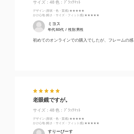
サイズ：48
色：ﾌﾞﾗｯｸﾏｯﾄ
デザイン (形状・色・質感)
:★★★★★
かけ心地 (軽さ・サイズ・フィット感)
:★★★★★
ミヨス
年代:
60代
性別:
男性
初めてのオンラインでの購入でしたが、フレームの感
老眼鏡ですが。
サイズ：48
色：ﾌﾞﾗｯｸﾏｯﾄ
デザイン (形状・色・質感)
:★★★★★
かけ心地 (軽さ・サイズ・フィット感)
:★★★★★
すりーぴーす