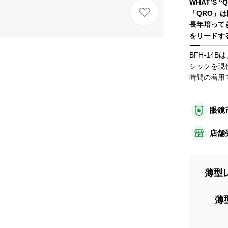
WHAT’S “
「QRO」
長年培って
をリードす
BFH-1
シックを現
時間の着用
眼鏡
店舗
薄型
薄