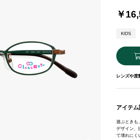
￥16,
KIDS
レンズや度
アイテム
遊ぶときも
デザイン、掛
て壊れにく