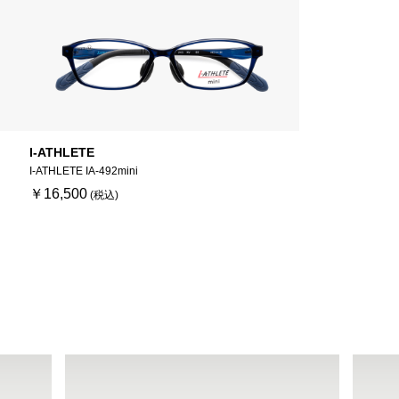
I-ATHLETE
I-ATHLETE IA-492mini
￥16,500