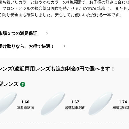
落ち着いたカラーと鮮やかなカラーの4色展開で、お子様の好みに合わ
。フロントとツルの接合部は強度を持たせるため太めに設計し、また各
く削り安全面も確保しました。安心してお使いいただける一本です。
市場３つの満足保証
受け取りなら、お得で快適！
レンズ/遠近両用レンズも追加料金0円で選べます！
型レンズ
1.60
1.67
1.74
薄型非球面
超薄型非球面
極薄型非