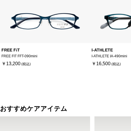
FREE FiT
I-ATHLETE
FREE FIT FFT-090mini
I-ATHLETE IA-490mini
￥13,200
￥16,500
おすすめケアアイテム