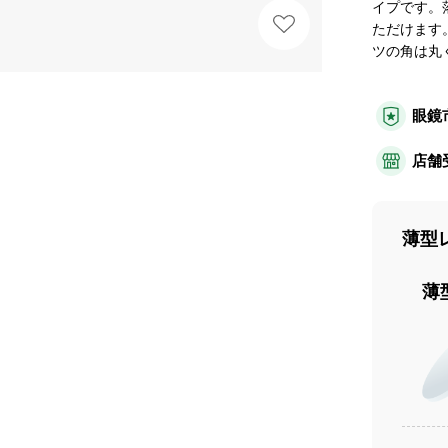
イプです。
ただけます
ツの角は丸
眼鏡
店舗
薄型
薄