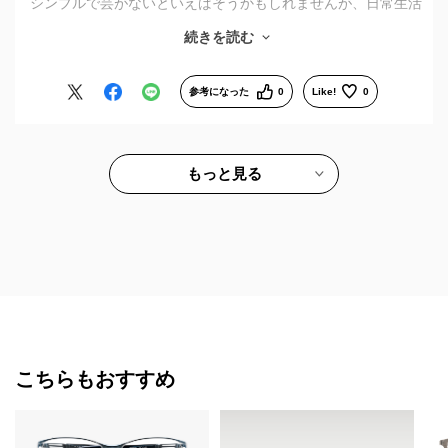
シンプルで芸がないといえばそうかもしれませんが、日常生活
で体に一番近い道具として、価格比でも堅実な作りで安心感が
続きを読む
高いです。
遠近両用レンズで縦幅を取りたい一方、近視が強くレンズ幅を
広くしすぎるのも避けたかったため、サイズの選択が可能なの
参考になった
0
Like!
0
も良かった点です。
もっと見る
こちらもおすすめ