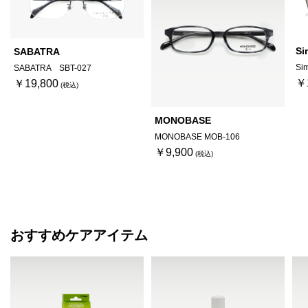
Si
SABATRA
Sim
SABATRA SBT-027
￥
￥19,800
MONOBASE
MONOBASE MOB-106
￥9,900
おすすめケアアイテム