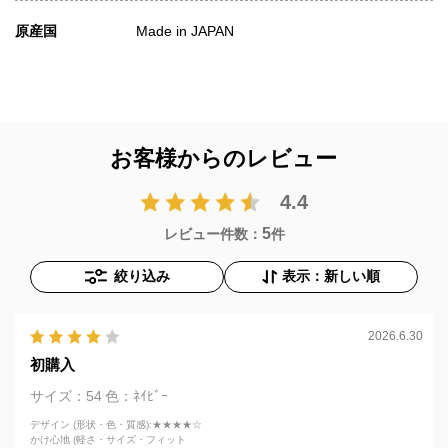
原産国
Made in JAPAN
お客様からのレビュー
4.4
5
レビュー件数：
件
絞り込み
表示：新しい順
2026.6.30
初購入
サイズ：54
色：ﾈｲﾋﾞｰ
デザイン (形状・色・質感)
:★★★★☆
かけ心地 (軽さ・サイズ・フィット