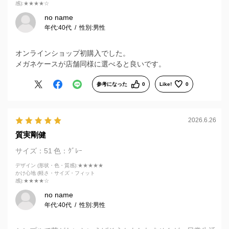
感)
:★★★★☆
no name
年代:
40代
性別:
男性
オンラインショップ初購入でした。
メガネケースが店舗同様に選べると良いです。
参考になった
0
Like!
0
2026.6.26
質実剛健
サイズ：51
色：ｸﾞﾚｰ
デザイン (形状・色・質感)
:★★★★★
かけ心地 (軽さ・サイズ・フィット
感)
:★★★★☆
no name
年代:
40代
性別:
男性