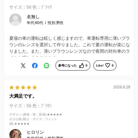
サイズ：56
色：ﾌﾞﾗｯｸ
名無し
年代:
60代
性別:
男性
夏場の車の運転は眩しく感じますので、車運転専用に薄いブラ
ウンのレンズを選択して作りました。これで夏の運転が楽にな
りました。また、薄いブラウンレンズなので夜間の対向車のラ
イトも眩しくありません。
参考になった
0
Like!
0
2026.6.28
大満足です。
サイズ：56
色：ﾌﾞﾗｳﾝ
デザイン (形状・色・質感)
:★★★★★
かけ心地 (軽さ・サイズ・フィット
感)
:★★★★★
ヒロリン