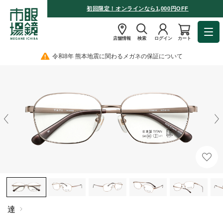
初回限定！オンラインなら1,000円OFF
店舗情報
検索
ログイン
カート
令和8年 熊本地震に関わるメガネの保証について
達