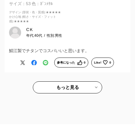
サイズ：53
色：ｶﾞﾝﾒﾀﾙ
又 利用したいです
デザイン (形状・色・質感)
:★★★★★
かけ心地 (軽さ・サイズ・フィット
満足してます
感)
:★★★★★
CＫ
年代:
40代
性別:
男性
鯖江製でチタンでコスパいいと思います。
参考になった
0
Like!
0
もっと見る