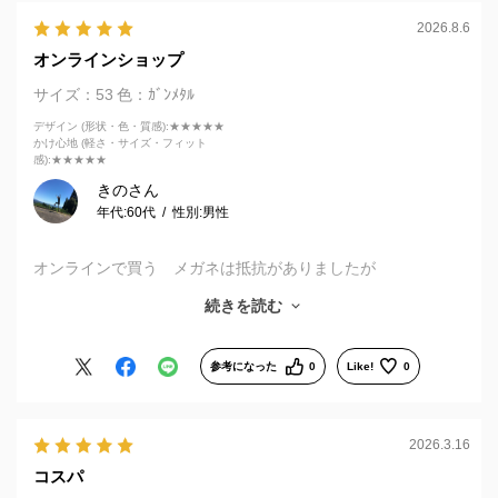
2026.8.6
オンラインショップ
サイズ：53
色：ｶﾞﾝﾒﾀﾙ
デザイン (形状・色・質感)
:★★★★★
かけ心地 (軽さ・サイズ・フィット
感)
:★★★★★
きのさん
年代:
60代
性別:
男性
オンラインで買う メガネは抵抗がありましたが
度数が合うのなら オンライン おすすめです
続きを読む
あのシール貼る調整が気になってましたが レンズが来て 調
整 加工 されるようです
30分くらいかかります
参考になった
0
Like!
0
もちろん 店員さんの経験と優秀なマシンが
なせる技
2026.3.16
コスパ
それに割引き大きめ