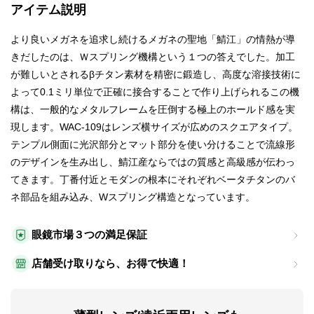
アイテム説明
より良いメガネを追求し続けるメガネの聖地「鯖江」の情熱が導
きだしたのは、Ｗスプリング機構という１つの答えでした。加工
が難しいとされるβチタン素材を精密に鍛造し、高度な溶接技術に
よって0.1ミリ単位で正確に接合することで作り上げられるこの機
構は、一般的なメタルフレームを圧倒する極上のホールド感を実
現します。WAC-109はレンズ横サイズが広めのスクエアタイプ。
テンプル側面に光沢部分とマット部分を使い分けることで流線形
のデザインを生み出し、鯖江産ならではの質感と高級感が伝わっ
てきます。丁番付近とモダンの根本にそれぞれベータチタンのバ
ネ部品を組み込み、Wスプリング構造となっています。
眼鏡市場３つの満足保証
店舗受け取りなら、お得で快適！