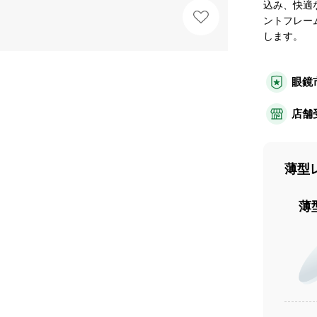
込み、快適
ントフレー
します。
眼鏡
店舗
薄型
薄