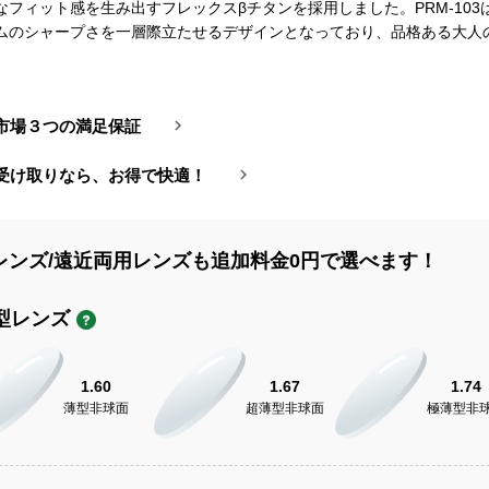
なフィット感を生み出すフレックスβチタンを採用しました。PRM-103
ムのシャープさを一層際立たせるデザインとなっており、品格ある大人
市場３つの満足保証
受け取りなら、お得で快適！
レンズ/遠近両用レンズも追加料金0円で選べます！
型レンズ
1.60
1.67
1.74
薄型非球面
超薄型非球面
極薄型非