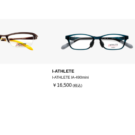
I-ATHLETE
I-ATHLETE IA-490mini
￥16,500