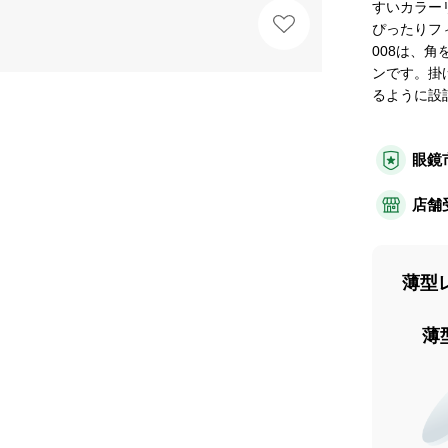
すいカラー
ぴったりフ
008は、
ンです。掛
るように設
眼鏡
店舗
薄型
薄