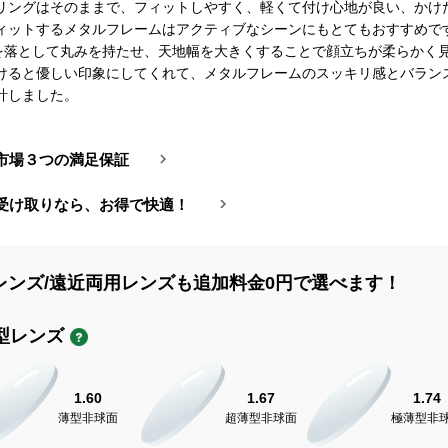
リングはそのままで、フィットしやすく、軽くて付け心地が良い、かけ
ィットするメタルフレームはアクティブなシーンにもとてもおすすめです。
角を落として丸みを持たせ、天地幅を大きくすることで顔立ちが柔らかく
けると優しい印象にしてくれて、メタルフレームのスッキリ感とバラン
計しました。
市場３つの満足保証
受け取りなら、お得で快適！
レンズ/遠近両用レンズも追加料金0円で選べます！
型レンズ
1.60
1.67
1.74
薄型非球面
超薄型非球面
極薄型非