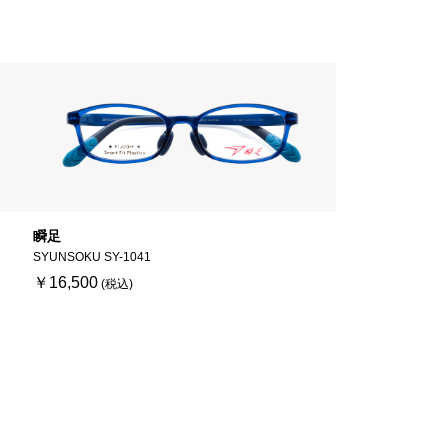
瞬足
SYUNSOKU SY-1041
￥16,500