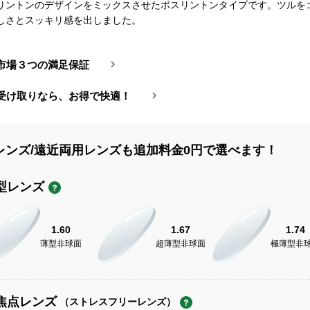
リントンのデザインをミックスさせたボスリントンタイプです。ツルを
しさとスッキリ感を出しました。
市場３つの満足保証
受け取りなら、お得で快適！
レンズ/遠近両用レンズも追加料金0円で選べます！
型レンズ
1.60
1.67
1.74
薄型非球面
超薄型非球面
極薄型非
焦点レンズ
（ストレスフリーレンズ）