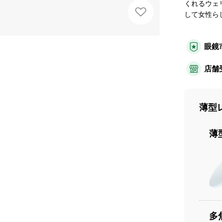
くれるウェ
して女性ら
眼鏡
店舗
薄型
薄
多