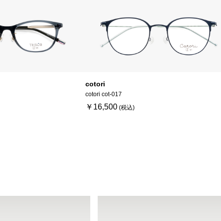
cotori
cotori cot-017
￥16,500