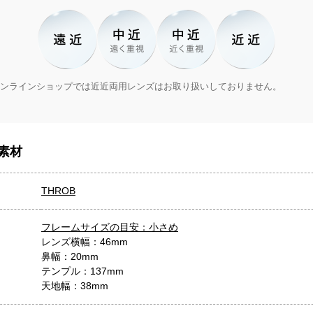
ンラインショップでは近近両用レンズはお取り扱いしておりません。
素材
THROB
フレームサイズの目安：小さめ
レンズ横幅：46mm
鼻幅：20mm
テンプル：137mm
天地幅：38mm