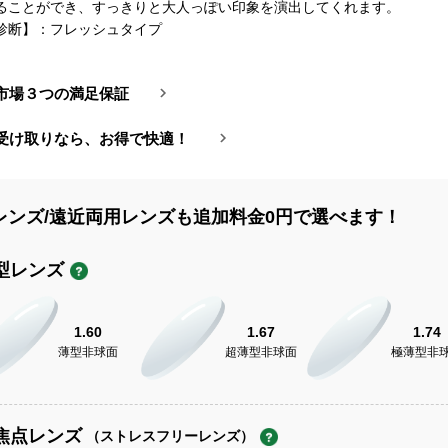
ることができ、すっきりと大人っぽい印象を演出してくれます。
診断】：フレッシュタイプ
市場３つの満足保証
受け取りなら、お得で快適！
レンズ/遠近両用レンズも追加料金0円で選べます！
型レンズ
1.60
1.67
1.74
薄型非球面
超薄型非球面
極薄型非
焦点レンズ
（ストレスフリーレンズ）