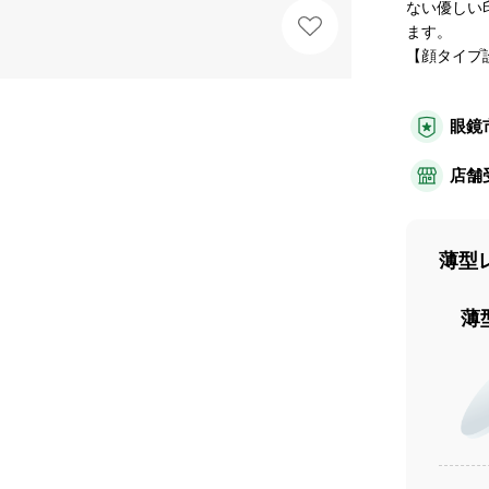
ない優しい
ます。
【顔タイプ
眼鏡
店舗
薄型
薄