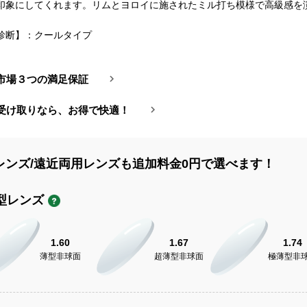
印象にしてくれます。リムとヨロイに施されたミル打ち模様で高級感を
診断】：クールタイプ
市場３つの満足保証
受け取りなら、お得で快適！
レンズ/遠近両用レンズも追加料金0円で選べます！
型レンズ
1.60
1.67
1.74
薄型非球面
超薄型非球面
極薄型非