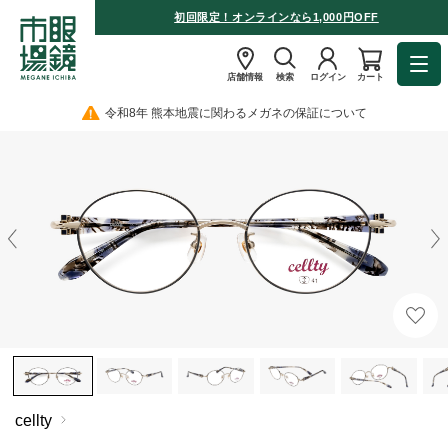
初回限定！オンラインなら1,000円OFF
店舗情報
検索
ログイン
カート
令和8年 熊本地震に関わるメガネの保証について
cellty