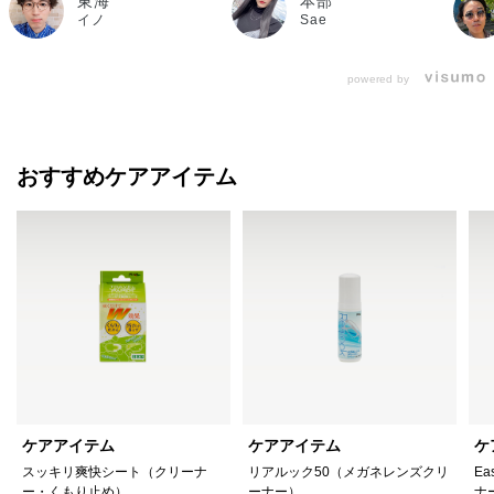
東海
本部
イノ
Sae
powered by
おすすめケアアイテム
ケアアイテム
ケアアイテム
ケ
スッキリ爽快シート（クリーナ
リアルック50（メガネレンズクリ
Ea
ー・くもり止め）
ーナー）
ナ