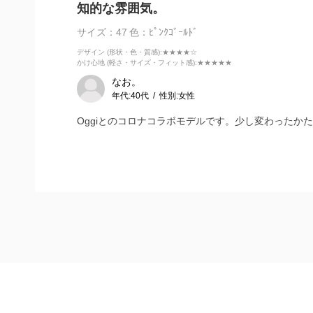
知的な雰囲気。
サイズ：47
色：ﾋﾟﾝｸｺﾞｰﾙﾄﾞ
デザイン (形状・色・質感)
:★★★★☆
かけ心地 (軽さ・サイズ・フィット感)
:★★★★★
なお。
年代:
40代
性別:
女性
Oggiとのコロナコラボモデルです。少し変わった