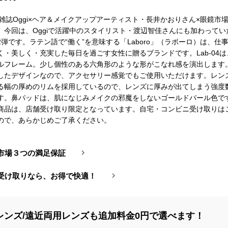
は、雑誌Oggi×ヘア＆メイクアップアーティスト・長井かおりさん×眼鏡市
。今回は、Oggiで活躍中のスタイリスト・渡辺智佳さんにも加わってい
弾です。ラテン語で“働く”を意味する「Laboro」（ラボーロ）は、仕
く・美しく・充実した毎日を過ごす女性に贈るブランドです。Lab-04
ルフレーム。少し個性のある六角形のような形がこなれ感を演出します
したデザインなので、アクセサリー感覚でもご使用いただけます。レン
る幅の厚めのリムを採用しているので、レンズに厚みが出てしまう強度
す。鼻パッドは、肌になじみメイクの邪魔をしないゴールドパール色で
商品は、店舗受け取り限定となっています。自宅・コンビニ受け取りは
ので、あらかじめご了承ください。
市場３つの満足保証
受け取りなら、お得で快適！
レンズ/遠近両用レンズも追加料金0円で選べます！