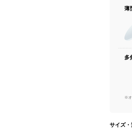
薄
多
※オ
サイズ・