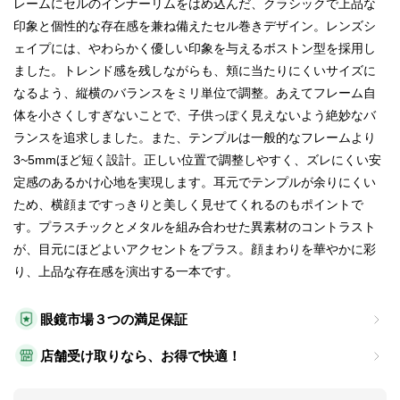
レームにセルのインナーリムをはめ込んだ、クラシックで上品な
印象と個性的な存在感を兼ね備えたセル巻きデザイン。レンズシ
ェイプには、やわらかく優しい印象を与えるボストン型を採用し
ました。トレンド感を残しながらも、頬に当たりにくいサイズに
なるよう、縦横のバランスをミリ単位で調整。あえてフレーム自
体を小さくしすぎないことで、子供っぽく見えないよう絶妙なバ
ランスを追求しました。また、テンプルは一般的なフレームより
3~5mmほど短く設計。正しい位置で調整しやすく、ズレにくい安
定感のあるかけ心地を実現します。耳元でテンプルが余りにくい
ため、横顔まですっきりと美しく見せてくれるのもポイントで
す。プラスチックとメタルを組み合わせた異素材のコントラスト
が、目元にほどよいアクセントをプラス。顔まわりを華やかに彩
り、上品な存在感を演出する一本です。
眼鏡市場３つの満足保証
店舗受け取りなら、お得で快適！