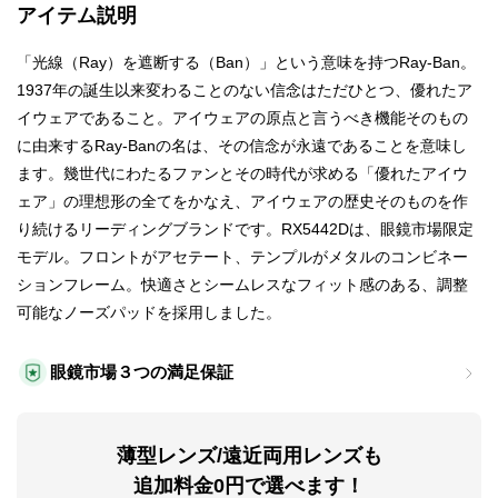
アイテム説明
「光線（Ray）を遮断する（Ban）」という意味を持つRay-Ban。
1937年の誕生以来変わることのない信念はただひとつ、優れたア
イウェアであること。アイウェアの原点と言うべき機能そのもの
に由来するRay-Banの名は、その信念が永遠であることを意味し
ます。幾世代にわたるファンとその時代が求める「優れたアイウ
ェア」の理想形の全てをかなえ、アイウェアの歴史そのものを作
り続けるリーディングブランドです。RX5442Dは、眼鏡市場限定
モデル。フロントがアセテート、テンプルがメタルのコンビネー
ションフレーム。快適さとシームレスなフィット感のある、調整
可能なノーズパッドを採用しました。
眼鏡市場３つの満足保証
薄型レンズ/遠近両用レンズも
追加料金0円で選べます！