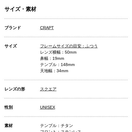
サイズ・素材
ブランド
CRAPT
サイズ
フレームサイズの目安：ふつう
レンズ横幅：50mm
鼻幅：19mm
テンプル：148mm
天地幅：34mm
レンズの形
スクエア
性別
UNISEX
素材
テンプル：チタン
フロント：ステンレス