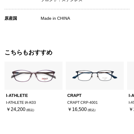
原産国
Made in CHINA
こちらもおすすめ
I-ATHLETE
CRAPT
I-
I-ATHLETE IA-K03
CRAPT CRP-4001
I-
￥24,200
￥16,500
￥