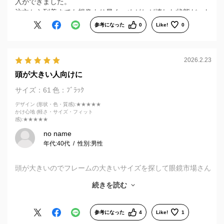
入ができました。
注文から到着までも想像より早く、めがねが壊れた状態だった
ので、大変助かりました。
参考になった
0
Like!
0
2026.2.23
頭が大きい人向けに
サイズ：61
色：ﾌﾞﾗｯｸ
デザイン (形状・色・質感)
:★★★★★
かけ心地 (軽さ・サイズ・フィット
感)
:★★★★★
no name
年代:
40代
性別:
男性
頭が大きいのでフレームの大きいサイズを探して眼鏡市場さん
の他にもZoff、JINS等色々な商品を探しましたがこちらの商品
続きを読む
一択でした。デザインもシンプルでサイズ感もバッチリでし
た。
店舗では在庫で置いてなくネットで注文させて頂きました。初
参考になった
4
Like!
1
めて調光レンズ（アクティブサン）で作りましたが大満足で