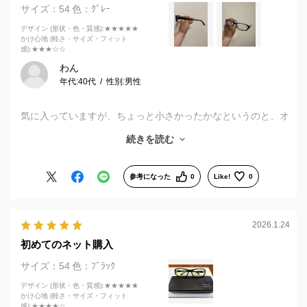
サイズ：54
色：ｸﾞﾚｰ
デザイン (形状・色・質感)
:★★★★★
かけ心地 (軽さ・サイズ・フィット
感)
:★★★☆☆
わん
年代:
40代
性別:
男性
気に入っていますが、ちょっと小さかったかなというのと、オ
ンラインで買ったのにやっぱり実店舗行ってフレームの形を調
続きを読む
整してもらわなきゃ行けなかったので、その点はちょっとまだ
未成熟なサービスなのかなと思いました
・試着ができないので大きさがイマイチわからない
参考になった
0
Like!
0
→カメラとかを駆使して何とかオンラインで試着できるよう
にならないですかね？自分に似合ってるかどうかも併せて確認
できるとおもいます
2026.1.24
・フレームの形を整えるのに結局実店舗に行かなくてはならな
初めてのネット購入
い
→頭の形状またはフレームの形状を実店舗で計測、登録して
サイズ：54
色：ﾌﾞﾗｯｸ
おいてそれに合わせてフレームの形状を整えてから出荷とかで
デザイン (形状・色・質感)
:★★★★★
きないですかね？
かけ心地 (軽さ・サイズ・フィット
感)
:★★★★☆