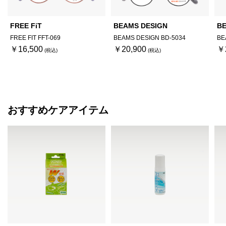
FREE FiT
BEAMS DESIGN
BE
FREE FIT FFT-069
BEAMS DESIGN BD-5034
BE
￥16,500
￥20,900
￥
おすすめケアアイテム