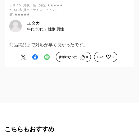
デザイン (形状・色・質感)
:★★★★★
かけ心地 (軽さ・サイズ・フィット
感)
:★★★★★
ユタカ
年代:
50代
性別:
男性
商品納品まで対応が早く良かったです。
参考になった
0
Like!
0
こちらもおすすめ